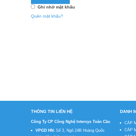
Ghi nhớ mật khẩu
Quên mật khẩu?
THÔNG TIN LIÊN HỆ
DANH M
Công Ty CP Công Nghệ Intersys Toàn Cầu
CÁP 
CÁP 
VPGD HN:
Số 3, Ngõ 24B Hoàng Quốc